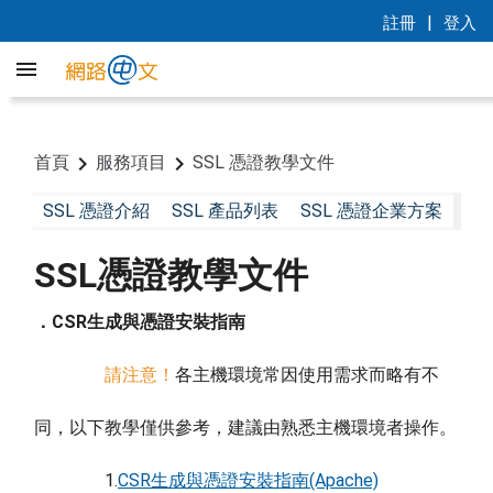
|
註冊
登入
首頁
服務項目
SSL 憑證教學文件
SSL 憑證介紹
SSL 產品列表
SSL 憑證企業方案
S
SSL憑證教學文件
．CSR生成與憑證安裝指南
請注意！
各主機環境常因使用需求而略有不
同，以下教學僅供參考，建議由熟悉主機環境者操作。
1.
CSR生成與憑證安裝指南(Apache)