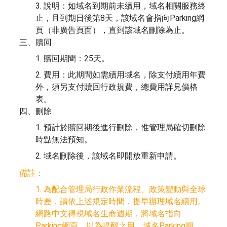
3. 說明：如域名到期前未續用，域名相關服務終
止，且到期日後第8天，該域名會指向Parking網
頁（非廣告頁面），直到該域名刪除為止。
三、贖回
1. 贖回期間：25天。
2. 費用：此期間如需續用域名，除支付續用年費
外，須另支付贖回行政規費，總費用詳見價格
表。
四、刪除
1. 預計於贖回期後進行刪除，惟管理局確切刪除
時點無法預知。
2. 域名刪除後，該域名即開放重新申請。
備註：
1. 為配合管理局行政作業流程、政策變動與全球
時差，請依上述規定時間，提早辦理域名續用。
網路中文得視域名生命週期，將域名指向
Parking網頁，以為提醒之用。域名Parking期