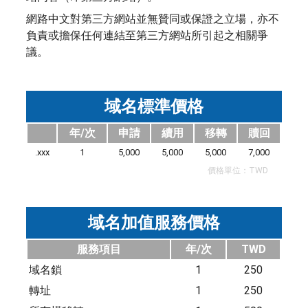
網路中文對第三方網站並無贊同或保證之立場，亦不
負責或擔保任何連結至第三方網站所引起之相關爭
議。
域名標準價格
年/次
申請
續用
移轉
贖回
.xxx
1
5,000
5,000
5,000
7,000
價格單位：TWD
域名加值服務價格
服務項目
年/次
TWD
域名鎖
1
250
轉址
1
250