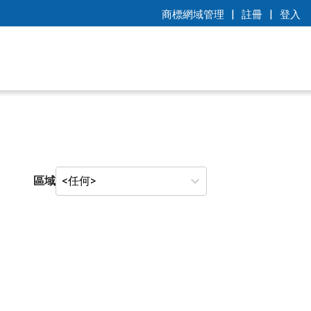
|
|
商標網域管理
註冊
登入
區域