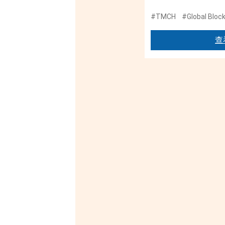
#TMCH
#Global Bloc
查