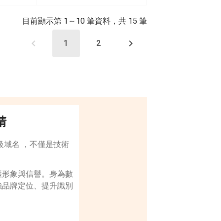
目前顯示第 1～10 筆資料，共 15 筆
1
2
請
頂級域名 ，不僅是技術
。
護形象與信譽。身為數
強品牌定位、提升識別