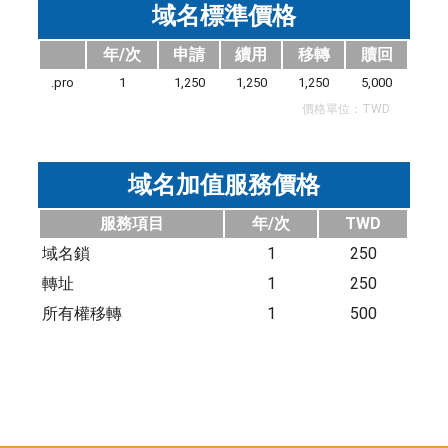
域名標準價格
年/次
申請
續用
移轉
贖回
.pro
1
1,250
1,250
1,250
5,000
價格單位：TWD
域名加值服務價格
服務項目
年/次
TWD
域名鎖
1
250
轉址
1
250
所有權移轉
1
500