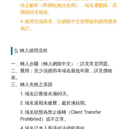
停止解析（即網站無法使用）、域名遭刪除、高
價贖回等風險。
4. 續用完成與否，以網路中文實際收到續用費用
為計。
轉入續用流程
一、轉入步驟（轉入網路中文）：詳見常見問題。
二、費用：至少須續用本域名最低年限，詳見價格
表。
三、轉入失敗之原因
1. 域名註冊後未滿60天。
2. 域名過期未繳費，處於凍結期。
3. 域名狀態為禁止移轉（Client Transfer
Prohibited）或不正常。
4. 域名已進入爭議或法律程序中。