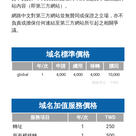
站內容（即第三方網站）。
網路中文對第三方網站並無贊同或保證之立場，亦不
負責或擔保任何連結至第三方網站所引起之相關爭
議。
域名標準價格
年/次
申請
續用
移轉
贖回
.global
1
4,000
4,000
4,000
10,000
價格單位：TWD
域名加值服務價格
服務項目
年/次
TWD
轉址
1
250
所有權移轉
1
500