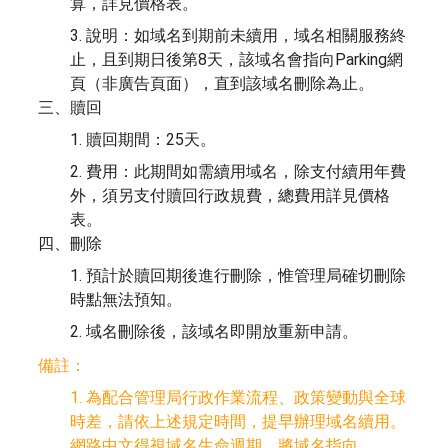
算，詳見價格表。
3. 說明：如域名到期前未續用，域名相關服務終
止，且到期日後第8天，該域名會指向Parking網
頁（非廣告頁面），直到該域名刪除為止。
三、贖回
1. 贖回期間：25天。
2. 費用：此期間如需續用域名，除支付續用年費
外，須另支付贖回行政規費，總費用詳見價格
表。
四、刪除
1. 預計於贖回期後進行刪除，惟管理局確切刪除
時點無法預知。
2. 域名刪除後，該域名即開放重新申請。
備註：
1. 為配合管理局行政作業流程、政策變動與全球
時差，請依上述規定時間，提早辦理域名續用。
網路中文得視域名生命週期，將域名指向