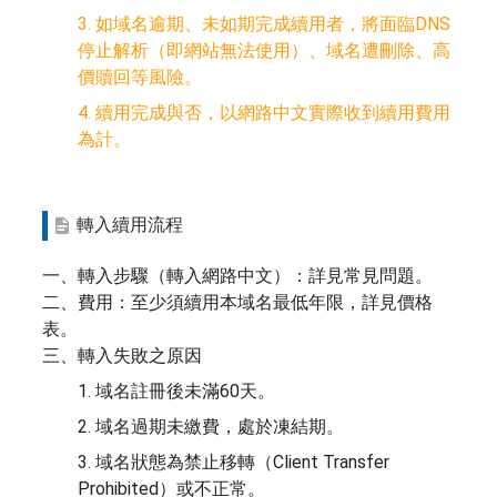
3. 如域名逾期、未如期完成續用者，將面臨DNS
停止解析（即網站無法使用）、域名遭刪除、高
價贖回等風險。
4. 續用完成與否，以網路中文實際收到續用費用
為計。
轉入續用流程
一、轉入步驟（轉入網路中文）：詳見常見問題。
二、費用：至少須續用本域名最低年限，詳見價格
表。
三、轉入失敗之原因
1. 域名註冊後未滿60天。
2. 域名過期未繳費，處於凍結期。
3. 域名狀態為禁止移轉（Client Transfer
Prohibited）或不正常。