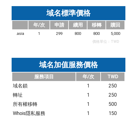
域名標準價格
年/次
申請
續用
移轉
贖回
.asia
1
299
800
800
5,000
價格單位：TWD
域名加值服務價格
服務項目
年/次
TWD
域名鎖
1
250
轉址
1
250
所有權移轉
1
500
Whois隱私服務
1
150