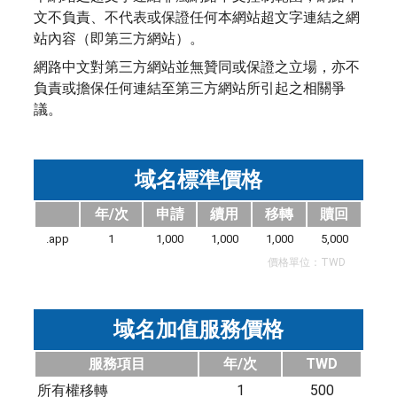
文不負責、不代表或保證任何本網站超文字連結之網
站內容（即第三方網站）。
網路中文對第三方網站並無贊同或保證之立場，亦不
負責或擔保任何連結至第三方網站所引起之相關爭
議。
域名標準價格
年/次
申請
續用
移轉
贖回
.app
1
1,000
1,000
1,000
5,000
價格單位：TWD
域名加值服務價格
服務項目
年/次
TWD
所有權移轉
1
500