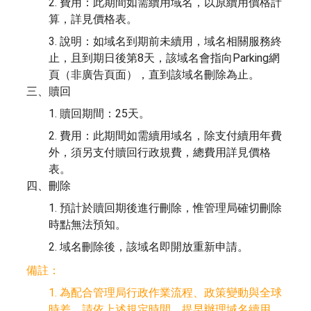
2. 費用：此期間如需續用域名，以原續用價格計
算，詳見價格表。
3. 說明：如域名到期前未續用，域名相關服務終
止，且到期日後第8天，該域名會指向Parking網
頁（非廣告頁面），直到該域名刪除為止。
三、贖回
1. 贖回期間：25天。
2. 費用：此期間如需續用域名，除支付續用年費
外，須另支付贖回行政規費，總費用詳見價格
表。
四、刪除
1. 預計於贖回期後進行刪除，惟管理局確切刪除
時點無法預知。
2. 域名刪除後，該域名即開放重新申請。
備註：
1. 為配合管理局行政作業流程、政策變動與全球
時差，請依上述規定時間，提早辦理域名續用。