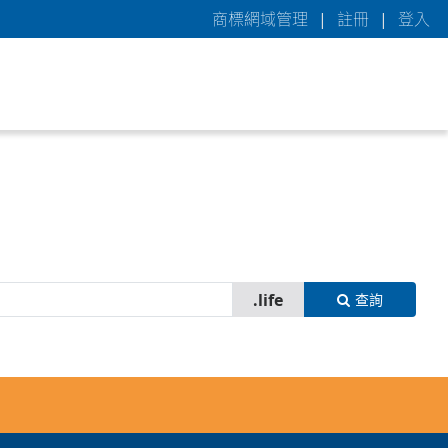
商標網域管理
|
註冊
|
登入
查詢