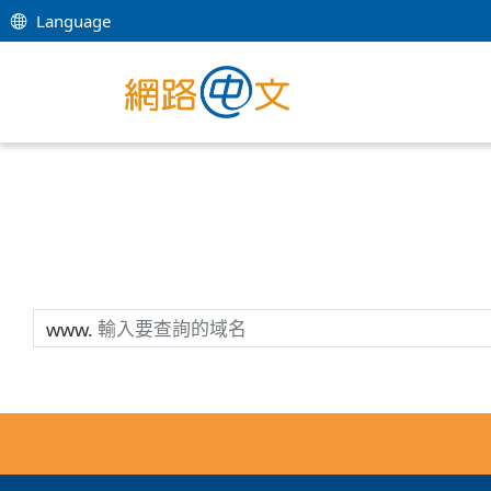
Language
www.