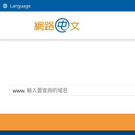
Language
www.