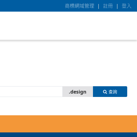
商標網域管理
|
註冊
|
登入
查詢