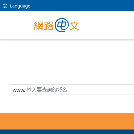
Language
www.