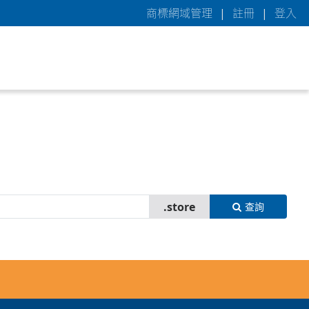
商標網域管理
|
註冊
|
登入
查詢