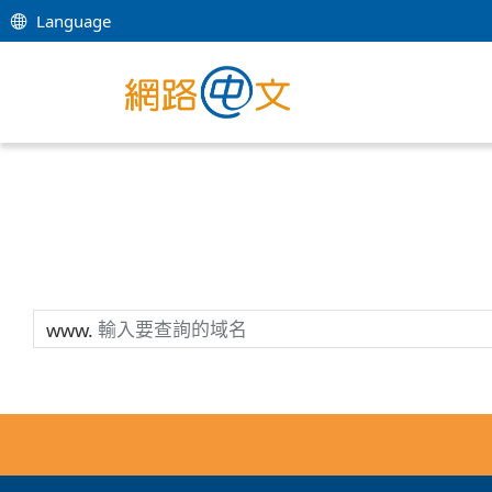
Language
www.